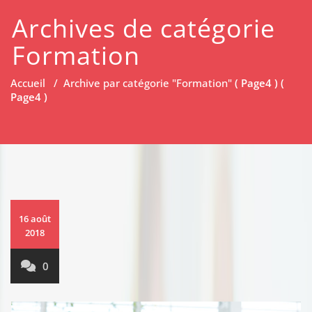
Archives de catégorie
Formation
Accueil
/
Archive par catégorie "Formation"
( Page4 ) (
Page4 )
16 août
2018
0