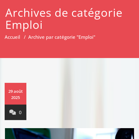
Archives de catégorie
Emploi
Accueil
/
Archive par catégorie "Emploi"
29 août
2025
0