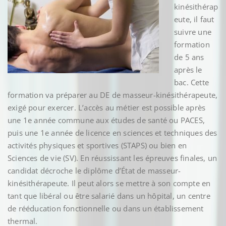
kinésithérap
eute, il faut
suivre une
formation
de 5 ans
après le
bac. Cette
formation va préparer au DE de masseur-kinésithérapeute,
exigé pour exercer. L’accès au métier est possible après
une 1e année commune aux études de santé ou PACES,
puis une 1e année de licence en sciences et techniques des
activités physiques et sportives (STAPS) ou bien en
Sciences de vie (SV). En réussissant les épreuves finales, un
candidat décroche le diplôme d’État de masseur-
kinésithérapeute. Il peut alors se mettre à son compte en
tant que libéral ou être salarié dans un hôpital, un centre
de rééducation fonctionnelle ou dans un établissement
thermal.