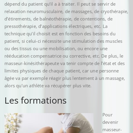
dépend du patient qu’il a à traiter. Il peut se servir de
relaxation neuromusculaire, de massages, de cryothérapie,
d’étirements, de balnéothérapie, de contentions, de
pressothérapie, d’applications électriques, etc. La
technique qu’il choisit est en fonction des besoins du
patient, si celui-ci nécessite une stimulation des muscles
ou des tissus ou une mobilisation, ou encore une
rééducation compensatrice ou corrective, etc. De plus, le
masseur-kinésithérapeute va tenir compte de l’état et des
limites physiques de chaque patient, car une personne
âgée va par exemple réagir plus lentement à un massage,
alors qu’un athlète va récupérer plus vite.
Les formations
Pour
devenir
masseur-