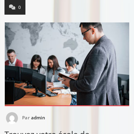
0
Par
admin